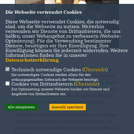
Die Webseite verwendet Cookies
Diese Webseite verwendet Cookies, die notwendig
sind, um die Webseite zu nutzen. Weiterhin
verwenden wir Dienste von Drittanbietern, die uns
helfen, unser Webangebot zu verbessern (Website-
Optmierung). Für die Verwendung bestimmter
Dienste, benötigen wir Ihre Einwilligung. Ihre
Einwilligung können Sie jederzeit widerrufen. Weitere
Informationen finden Sie in unserer
Datenschutzerklärung
.
Technisch notwendige Cookies (
Übersicht
)
Die vom Vorsitzenden Thomas Junior einberufene
Die notwendigen Cookies werden allein für den
Sitzung drehte sich hauptsächlich um die Themen
ordnungsgemäßen Gebrauch der Webseite benötigt.
Landtagswahlen und Möglichkeiten, wie man in der
Cookies von Drittanbietern (
Übersicht
)
momentanen Lage den Wahlkampf gestalten kann.
Zur Optimierung unserer Webseite binden wir Dienste und
Angebote von Drittanbietern ein.
Dies wird hauptsächlich über die sozialen Medien,
sowie klassisch über Printmedien geschehen.
Alle akzeptieren
Auswahl speichern
So gerne man auch Wahlkampfstände und sonstige
Aktionen organisiert und durchgeführt hätte, die
Gesundheit der Bevölkerung hat momentan oberste