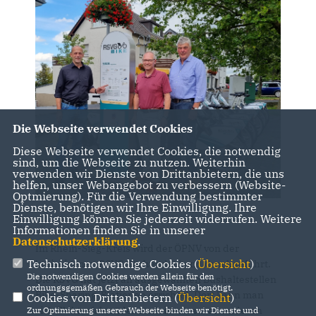
Die Webseite verwendet Cookies
Diese Webseite verwendet Cookies, die notwendig
sind, um die Webseite zu nutzen. Weiterhin
verwenden wir Dienste von Drittanbietern, die uns
helfen, unser Webangebot zu verbessern (Website-
Optmierung). Für die Verwendung bestimmter
Dienste, benötigen wir Ihre Einwilligung. Ihre
Einwilligung können Sie jederzeit widerrufen. Weitere
Informationen finden Sie in unserer
Datenschutzerklärung
.
Im Rhein-Sieg-Kreis wird der ÖPNV von der
Technisch notwendige Cookies (
Übersicht
)
kreiseigenen RSVG flächendeckend durchgeführt.
Die notwendigen Cookies werden allein für den
Die RSVG hat jetzt an ausgewählten Bushaltestellen
ordnungsgemäßen Gebrauch der Webseite benötigt.
Bike-Sharing-Stationen errichtet. Dort kann man
Cookies von Drittanbietern (
Übersicht
)
sich Elektrofahrräder ausleihen und an anderen
Zur Optimierung unserer Webseite binden wir Dienste und